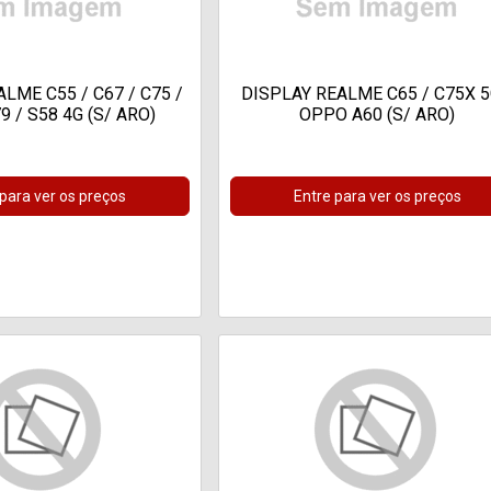
LME C55 / C67 / C75 /
DISPLAY REALME C65 / C75X 5
 / S58 4G (S/ ARO)
OPPO A60 (S/ ARO)
 para ver os preços
Entre para ver os preços