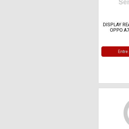
DISPLAY REA
OPPO A79
Entre