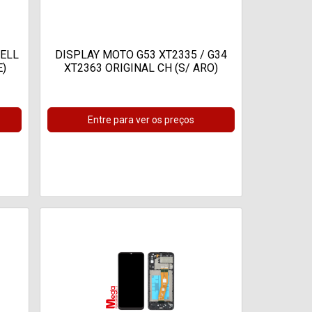
CELL
DISPLAY MOTO G53 XT2335 / G34
E)
XT2363 ORIGINAL CH (S/ ARO)
Entre para ver os preços